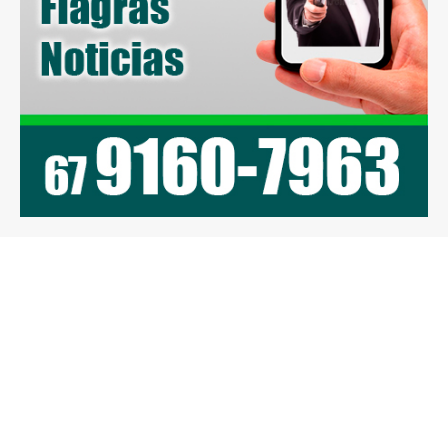
Previous article
Next article
Motorista de gol perde o
Mãe não queria
controle colidindo em
amamentar e falava
três veículos no centro
coisas estranhas antes
de Caarapó
de matar bebê em
Cassilândia