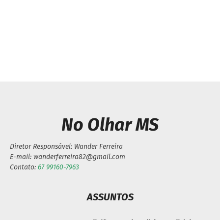
Armadas divulgam nota
Central tem troca de
com duro recado ao
figurinhas da Copa do
judiciário e em defesa
Mundo
de “manifestações
pacíficas”
No Olhar MS
Diretor Responsável: Wander Ferreira
E-mail: wanderferreira82@gmail.com
Contato:
67 99160-7963
ASSUNTOS