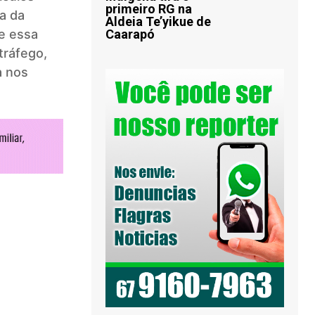
primeiro RG na
a da
Aldeia Te’yikue de
ue essa
Caarapó
 tráfego,
a nos