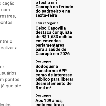
e fecha em
dicação
Caarapó no feriado
A com
do padroeiro e na
sexta-feira
restres,
 pontos
Sem categoria
Celso Capovilla
destaca conquista
de R$ 1,683 milhão
em emendas
ntre o
parlamentares
ealizar a
para a saúde de
Caarapó em 2026
Destaque
Bodoquena
dor
transforma APP
usuários
como de interesse
público para liberar
em pontos
desmatamento de
o já que até
5 mil m²
Destaque
Aos 109 anos,
ículos
indígena tira o