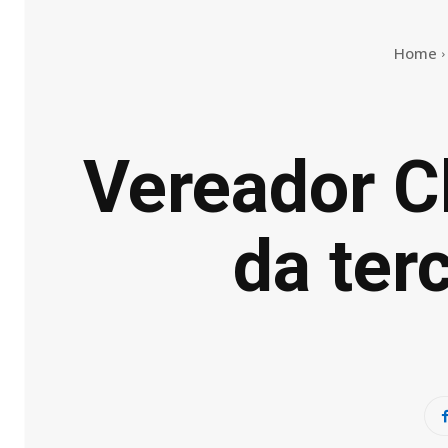
Home
Vereador C
da ter