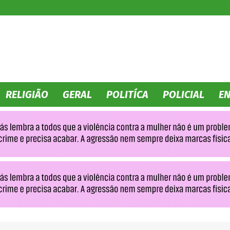
No
RELIGIÃO
GERAL
POLITÍCA
POLICIAL
E
Olhar
MS