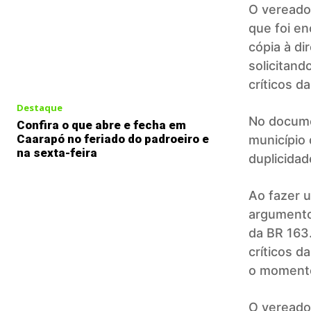
O vereado
que foi e
cópia à di
solicitand
críticos d
Destaque
No documen
Confira o que abre e fecha em
Caarapó no feriado do padroeiro e
município 
na sexta-feira
duplicidad
Ao fazer u
argumento
da BR 163
críticos da
o momento 
O vereado