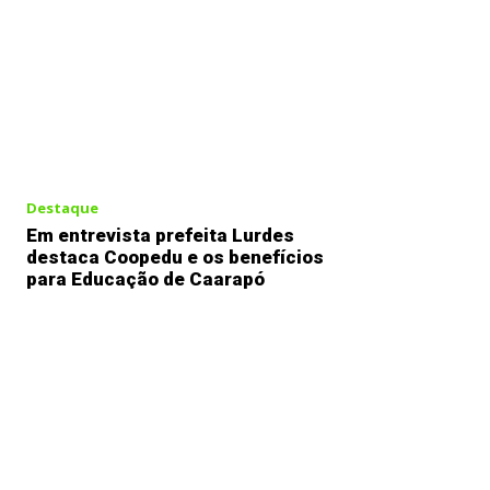
Destaque
Em entrevista prefeita Lurdes
destaca Coopedu e os benefícios
para Educação de Caarapó
Previous article
Por lealdade, Bolsonaro diz que 