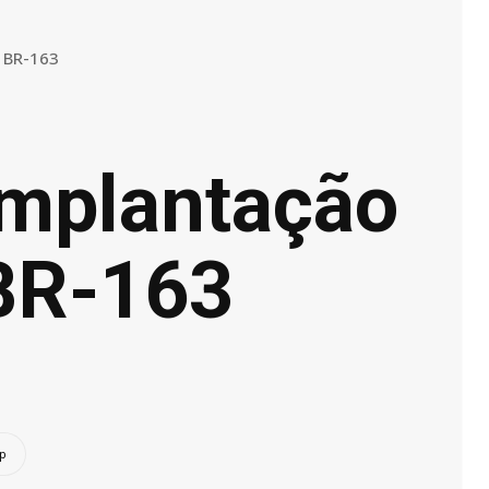
a BR-163
implantação
 BR-163
p