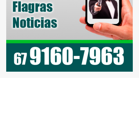
Previous article
Next article
A pedido de Tereza
Bolsonaro lidera em
Cristina, Tiago Botelho
pesquisa mais ampla
perde programa
que Ipec e Datafolha
eleitoral