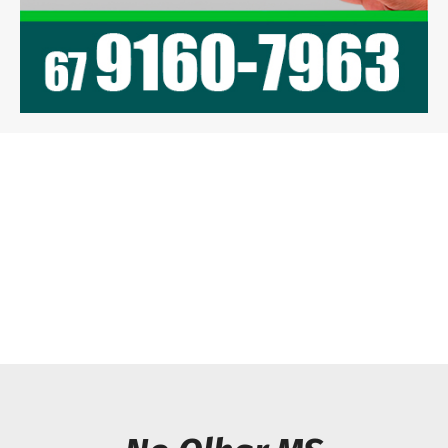
Previous article
Next article
Petro é eleito na
Caarapó: Vereador
Colômbia, 1º presidente
Gilberto reitera pedido
de esquerda do país
de reforma do teto e
pintura do Ginásio de
Esportes