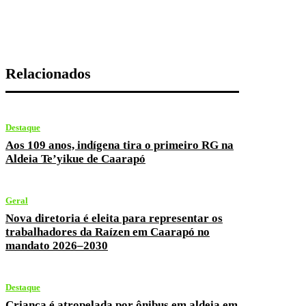
Relacionados
Destaque
Aos 109 anos, indígena tira o primeiro RG na
Aldeia Te’yikue de Caarapó
Geral
Nova diretoria é eleita para representar os
trabalhadores da Raízen em Caarapó no
mandato 2026–2030
Destaque
Criança é atropelada por ônibus em aldeia em