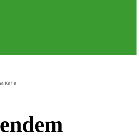
a Karla
efendem