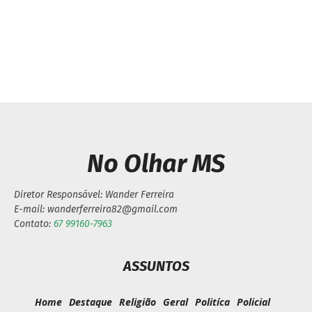
Câmara Municipal
licitação homologado,
institui Dia do Pastor em
prefeitura de Caarapó
Caarapó
vai abrir nova frente de
pavimentação asfáltica
No Olhar MS
Diretor Responsável: Wander Ferreira
E-mail: wanderferreira82@gmail.com
Contato:
67 99160-7963
ASSUNTOS
Home
Destaque
Religião
Geral
Politíca
Policial