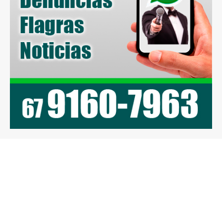
Previous article
Next article
MUNDO NOVO: Câmara
Carga com 600 mil
recepciona alunos do
maços de cigarros do
curso de Ciências
Paraguai é apreendida
contábeis da
na BR-163
Universidade FAHE