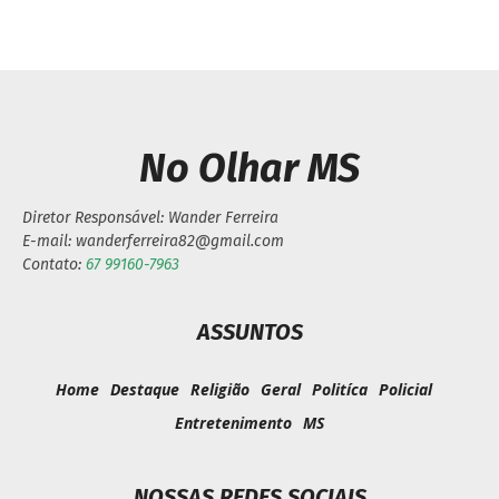
No Olhar MS
Diretor Responsável: Wander Ferreira
E-mail: wanderferreira82@gmail.com
Contato:
67 99160-7963
ASSUNTOS
Home
Destaque
Religião
Geral
Politíca
Policial
Entretenimento
MS
NOSSAS REDES SOCIAIS