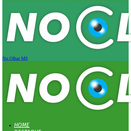
No Olhar MS
HOME