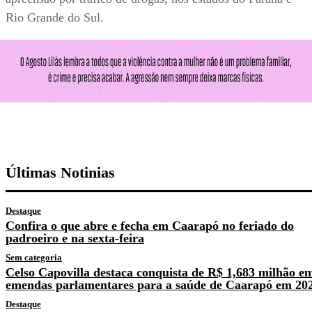
Rio Grande do Sul.
Últimas Notinias
Destaque
Confira o que abre e fecha em Caarapó no feriado do
padroeiro e na sexta-feira
Sem categoria
Celso Capovilla destaca conquista de R$ 1,683 milhão e
emendas parlamentares para a saúde de Caarapó em 20
Destaque