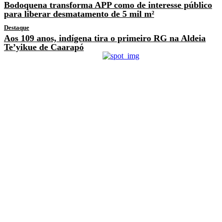
Bodoquena transforma APP como de interesse público
para liberar desmatamento de 5 mil m²
Destaque
Aos 109 anos, indígena tira o primeiro RG na Aldeia
Te’yikue de Caarapó
Previous article
“Demônio” na IURD diz que é
dono de igrejas e fala
através de “revelações”
Next article
Japorã:Pistoleiro expulso da
PM persegue vítima, mas se
dá mal e acaba morto a tiros