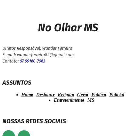
No Olhar MS
Diretor Responsável: Wander Ferreira
E-mail: wanderferreira82@gmail.com
Contato:
67 99160-7963
ASSUNTOS
Home
Destaque
Religião
Geral
Politíca
Policial
Entretenimento
MS
NOSSAS REDES SOCIAIS