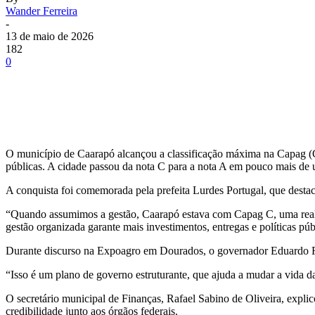
Wander Ferreira
-
13 de maio de 2026
182
0
O município de Caarapó alcançou a classificação máxima na Capag (C
públicas. A cidade passou da nota C para a nota A em pouco mais de 
A conquista foi comemorada pela prefeita Lurdes Portugal, que desta
“Quando assumimos a gestão, Caarapó estava com Capag C, uma realid
gestão organizada garante mais investimentos, entregas e políticas púb
Durante discurso na Expoagro em Dourados, o governador Eduardo Rie
“Isso é um plano de governo estruturante, que ajuda a mudar a vida d
O secretário municipal de Finanças, Rafael Sabino de Oliveira, expli
credibilidade junto aos órgãos federais.