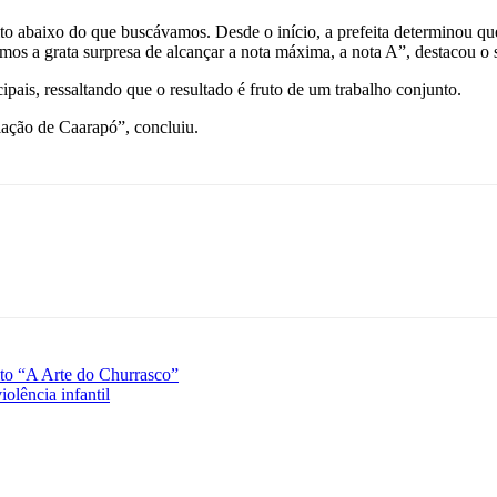
baixo do que buscávamos. Desde o início, a prefeita determinou que t
emos a grata surpresa de alcançar a nota máxima, a nota A”, destacou o s
pais, ressaltando que o resultado é fruto de um trabalho conjunto.
lação de Caarapó”, concluiu.
uito “A Arte do Churrasco”
olência infantil