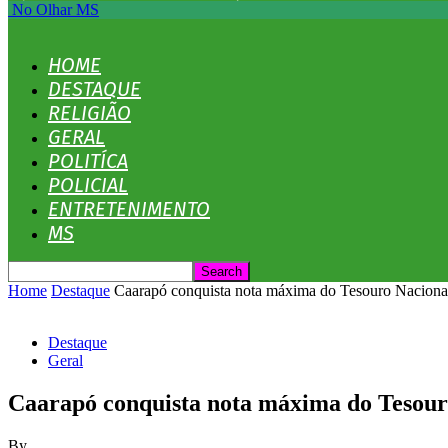
No Olhar MS
HOME
DESTAQUE
RELIGIÃO
GERAL
POLITÍCA
POLICIAL
ENTRETENIMENTO
MS
Home
Destaque
Caarapó conquista nota máxima do Tesouro Nacional
Destaque
Geral
Caarapó conquista nota máxima do Tesouro
By