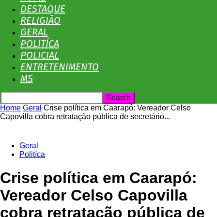
No
DESTAQUE
RELIGIÃO
GERAL
POLITÍCA
Olhar
POLICIAL
ENTRETENIMENTO
MS
MS
Home
Geral
Crise política em Caarapó: Vereador Celso
Capovilla cobra retratação pública de secretário...
Geral
Politíca
Crise política em Caarapó:
Vereador Celso Capovilla
cobra retratação pública de