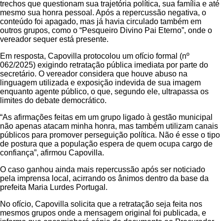
trechos que questionam sua trajetória política, sua família e até
mesmo sua honra pessoal. Após a repercussão negativa, o
conteúdo foi apagado, mas já havia circulado também em
outros grupos, como o “Pesqueiro Divino Pai Eterno”, onde o
vereador sequer está presente.
Em resposta, Capovilla protocolou um ofício formal (nº
062/2025) exigindo retratação pública imediata por parte do
secretário. O vereador considera que houve abuso na
linguagem utilizada e exposição indevida de sua imagem
enquanto agente público, o que, segundo ele, ultrapassa os
limites do debate democrático.
“As afirmações feitas em um grupo ligado à gestão municipal
não apenas atacam minha honra, mas também utilizam canais
públicos para promover perseguição política. Não é esse o tipo
de postura que a população espera de quem ocupa cargo de
confiança”, afirmou Capovilla.
O caso ganhou ainda mais repercussão após ser noticiado
pela imprensa local, acirrando os ânimos dentro da base da
prefeita Maria Lurdes Portugal.
No ofício, Capovilla solicita que a retratação seja feita nos
mesmos grupos onde a mensagem original foi publicada, e