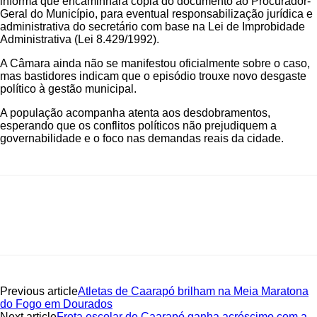
informa que encaminhará cópia do documento ao Procurador-
Geral do Município, para eventual responsabilização jurídica e
administrativa do secretário com base na Lei de Improbidade
Administrativa (Lei 8.429/1992).
A Câmara ainda não se manifestou oficialmente sobre o caso,
mas bastidores indicam que o episódio trouxe novo desgaste
político à gestão municipal.
A população acompanha atenta aos desdobramentos,
esperando que os conflitos políticos não prejudiquem a
governabilidade e o foco nas demandas reais da cidade.
Previous article
Atletas de Caarapó brilham na Meia Maratona
do Fogo em Dourados
Next article
Frota escolar de Caarapó ganha acréscimo com a