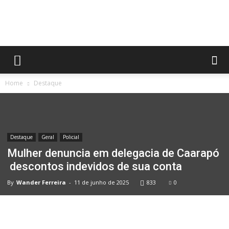
No
Home
Destaque
Olhar
Destaque
Geral
Policial
MS
Mulher denuncia em delegacia de Caarapó
descontos indevidos de sua conta
By
Wander Ferreira
-
11 de junho de 2025
833
0