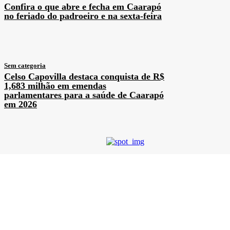
Confira o que abre e fecha em Caarapó
no feriado do padroeiro e na sexta-feira
Sem categoria
Celso Capovilla destaca conquista de R$
1,683 milhão em emendas
parlamentares para a saúde de Caarapó
em 2026
Previous article
Naviraí – Rapaz é preso em
flagrante após invadir
residência e agredir a
pauladas atual de ex