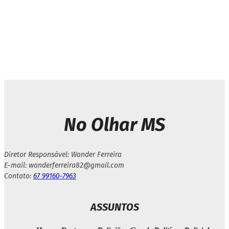
Next article
Homem com ordem restritiva
quebra celular da ex-esposa
em Iguatemi
No Olhar MS
Diretor Responsável: Wander Ferreira
E-mail: wanderferreira82@gmail.com
Contato:
67 99160-7963
ASSUNTOS