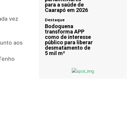
para a saúde de
Caarapó em 2026
ada vez
Destaque
Bodoquena
transforma APP
como de interesse
público para liberar
junto aos
desmatamento de
5 mil m²
 Tenho