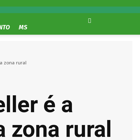
NTO
MS
a zona rural
ller é a
 zona rural