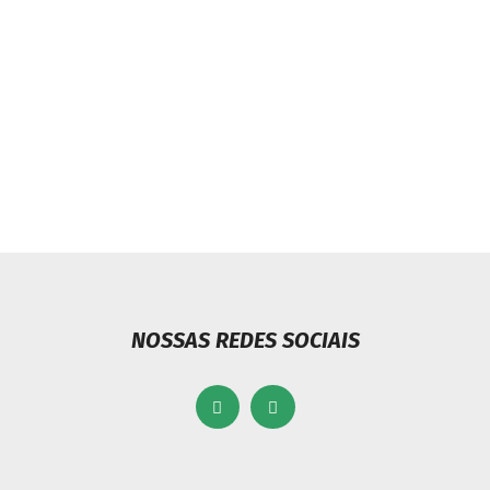
Next article
uire ambulância 4×4 para atender a
zona rural
NOSSAS REDES SOCIAIS