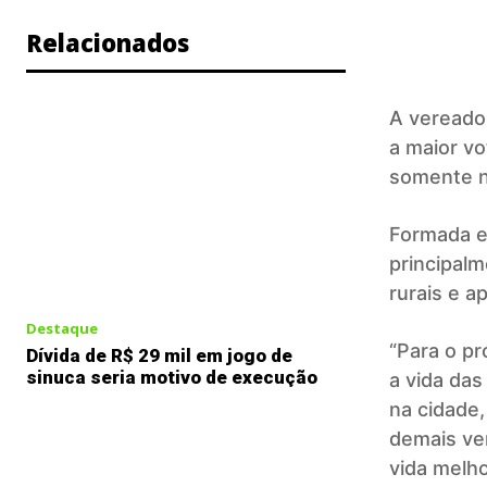
Relacionados
A vereador
a maior vo
somente na
Formada e
principal
rurais e 
Destaque
“Para o pr
Dívida de R$ 29 mil em jogo de
sinuca seria motivo de execução
a vida da
na cidade,
demais ve
vida melho