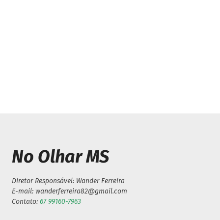
Previous article
Prefeita eleita de Caarapó, Lur
grandiosa vitoria em entrevis
No Olhar MS
Diretor Responsável: Wander Ferreira
E-mail: wanderferreira82@gmail.com
Contato:
67 99160-7963