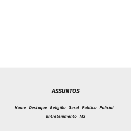
des agradece a
Itaquiraí adq
ta a Jota FM
ASSUNTOS
Home
Destaque
Religião
Geral
Politíca
Policial
Entretenimento
MS