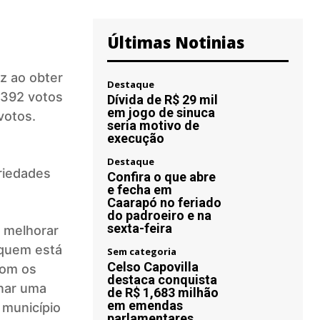
Últimas Notinias
ez ao obter
Destaque
 392 votos
Dívida de R$ 29 mil
em jogo de sinuca
votos.
seria motivo de
execução
Destaque
riedades
Confira o que abre
e fecha em
Caarapó no feriado
do padroeiro e na
sexta-feira
a melhorar
 quem está
Sem categoria
Celso Capovilla
com os
destaca conquista
onar uma
de R$ 1,683 milhão
em emendas
 município
parlamentares