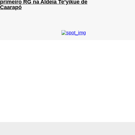
primeiro RG na Aldeia Te’yikue de
Caarapó
Previous article
Cantor gospel Davi Sacer tem
conta no Twitter suspensa
Next article
CAARAPÓ: Carro invade
preferencial e bate em
motociclista em BR-163