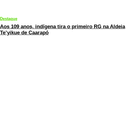
Destaque
Aos 109 anos, indígena tira o primeiro RG na Aldeia
Te’yikue de Caarapó