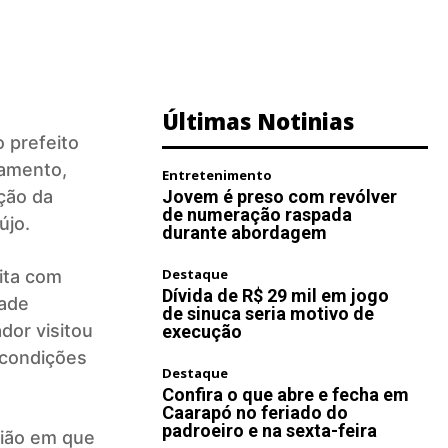
Últimas Notinias
 prefeito
jamento,
Entretenimento
ção da
Jovem é preso com revólver
de numeração raspada
újo.
durante abordagem
Destaque
ita com
Dívida de R$ 29 mil em jogo
dade
de sinuca seria motivo de
dor visitou
execução
 condições
Destaque
Confira o que abre e fecha em
Caarapó no feriado do
padroeiro e na sexta-feira
sião em que