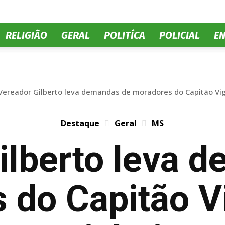
No
RELIGIÃO
GERAL
POLITÍCA
POLICIAL
E
Olhar
Vereador Gilberto leva demandas de moradores do Capitão Vigár
Destaque
Geral
MS
ilberto leva 
MS
do Capitão Vi