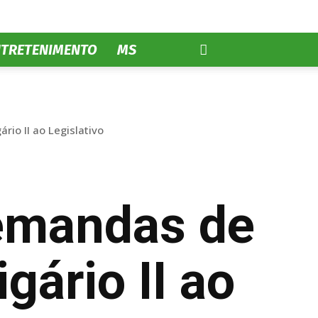
NTRETENIMENTO
MS
io II ao Legislativo
demandas de
gário II ao