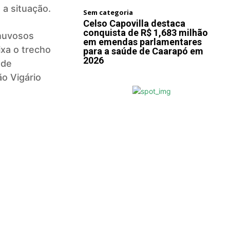
a situação.
Sem categoria
Celso Capovilla destaca
conquista de R$ 1,683 milhão
chuvosos
em emendas parlamentares
xa o trecho
para a saúde de Caarapó em
2026
nde
ão Vigário
Next article
as da
Prefeitura atende
eto de
vereador Isvan Araújo e
áltica
garante melhorias no
ai em
ESF II