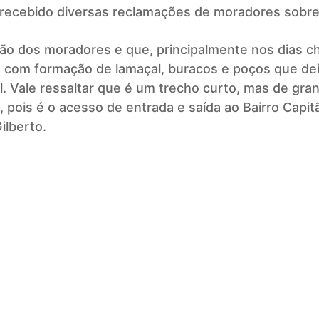
 recebido diversas reclamações de moradores sobre 
ão dos moradores e que, principalmente nos dias 
 com formação de lamaçal, buracos e poços que dei
el. Vale ressaltar que é um trecho curto, mas de gra
, pois é o acesso de entrada e saída ao Bairro Capit
Gilberto.
Previous article
Começam as obr
2ª etapa do proj
pavimentação asf
do Jardim Adon