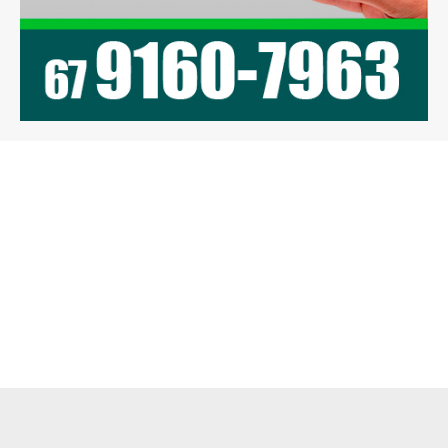
Previous article
Next article
Deputado Vander
Breve inauguração da
recebe vereadores e
Torres Society em
ex-prefeito de Mundo
Mundo Novo
Novo, garante recursos
para revitalização de
galeria